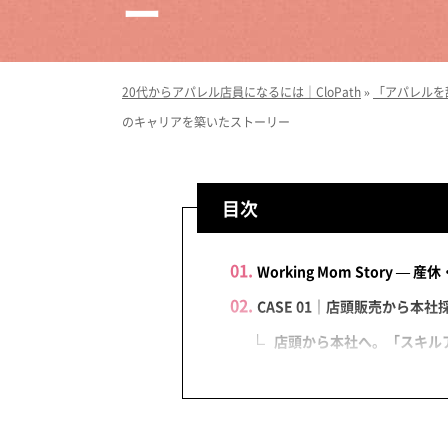
ー
20代からアパレル店員になるには｜CloPath
»
「アパレルを
のキャリアを築いたストーリー
目次
Working Mom Story
CASE 01｜店頭販売から
店頭から本社へ。「スキル
産休前の丁寧なサポートが
復職の不安を超えられたの
Q&A：産休・育休・復職の