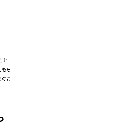
当と
てもら
らのお
っ