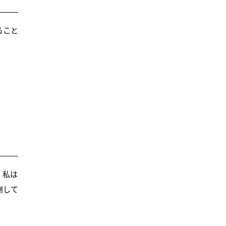
ること
。私は
謝して