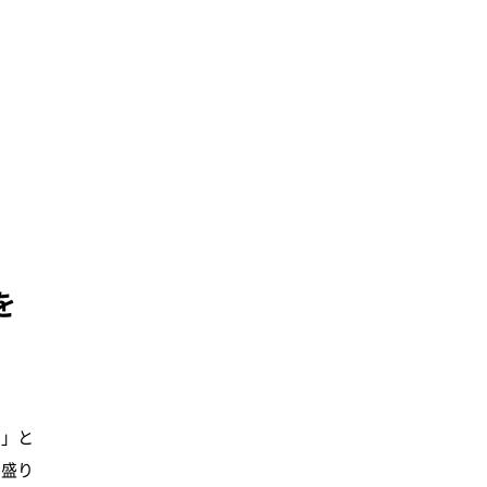
を
い」と
を盛り