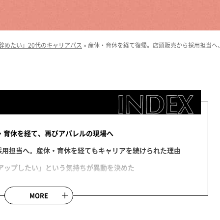
辞めたい」20代のキャリアパス
»
産休・育休を経て復帰。店頭販売から採用担当へ、
 — 産休・育休を経て、再びアパレルの現場へ
本社採用担当へ。産休・育休を経てもキャリアを続けられた理由
アップしたい」という気持ちが異動を決めた
、不安を和らげてくれた
MORE
は、周りに助けてもらえる環境があったから
リアル