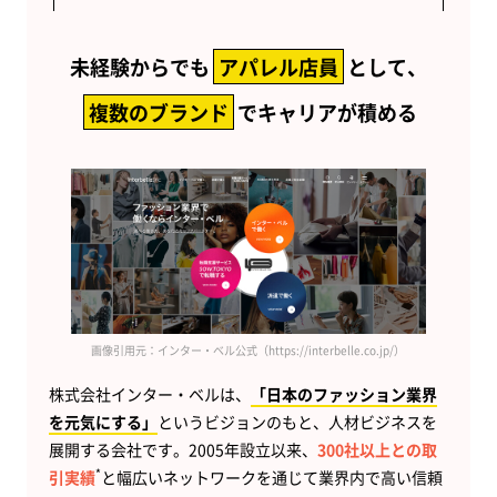
未経験からでも
アパレル店員
として、
複数のブランド
でキャリアが積める
画像引用元：インター・ベル公式（https://interbelle.co.jp/）
株式会社インター・ベルは、
「日本のファッション業界
を元気にする」
というビジョンのもと、人材ビジネスを
展開する会社です。2005年設立以来、
300社以上との取
*
引実績
と幅広いネットワークを通じて業界内で高い信頼