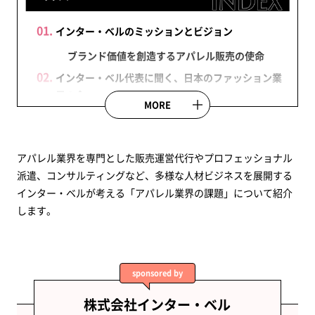
インター・ベルのミッションとビジョン
ブランド価値を創造するアパレル販売の使命
インター・ベル代表に聞く、日本のファッション業
界の今
MORE
国内のファッション業界は今どのような状況な
のでしょうか。
アパレル業界を専門とした販売運営代行やプロフェッショナル
今後、日本のファッションが世界へ羽ばたくに
派遣、コンサルティングなど、多様な人材ビジネスを展開する
は何が求められるでしょうか？
インター・ベルが考える「アパレル業界の課題」について紹介
サステナビリティと環境問題、廃棄問題について
します。
アパレル業界における社会問題とは、どのよう
な問題なのでしょうか。
未来のアパレルビジネスに必要なマインドセット
sponsored by
今後、どのような人に入社してアパレル業界で
活躍してほしいですか？
株式会社インター・ベル