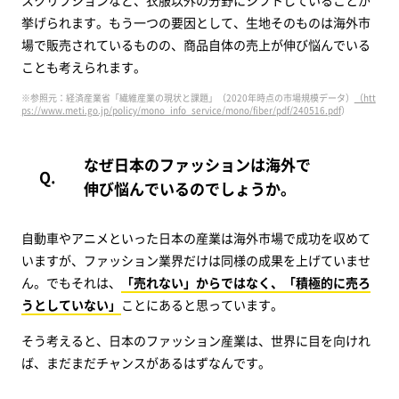
スクリプションなど、衣服以外の分野にシフトしていることが
挙げられます。もう一つの要因として、生地そのものは海外市
場で販売されているものの、商品自体の売上が伸び悩んでいる
ことも考えられます。
※参照元：経済産業省「繊維産業の現状と課題」（2020年時点の市場規模データ）
（htt
ps://www.meti.go.jp/policy/mono_info_service/mono/fiber/pdf/240516.pdf
）
なぜ日本のファッションは海外で
伸び悩んでいるのでしょうか。
自動車やアニメといった日本の産業は海外市場で成功を収めて
いますが、ファッション業界だけは同様の成果を上げていませ
ん。でもそれは、
「売れない」からではなく、「積極的に売ろ
うとしていない」
ことにあると思っています。
そう考えると、日本のファッション産業は、世界に目を向けれ
ば、まだまだチャンスがあるはずなんです。