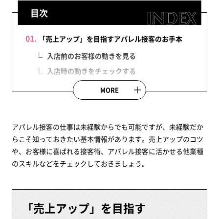
目次
「売上アップ」を目指すアパレル接客のお手本
入店前のお客様の動きを見る
入店時の動きをチェックする
観察したデータを分析して接客に活かす
MORE
自責で考え、課題を見つける
お客様に喜ばれる接客術
アパレル接客の仕事は未経験からでも可能ですが、未経験だか
快適に感じる「距離感」を保つ
らこそ知っておきたい基本情報があります。売上アップのコツ
無視されていると感じさせない
や、お客様に喜ばれる接客術、アパレル接客に活かせる他業種
売り込まない営業トークで売上アップ
のスキルなどをチェックしておきましょう。
落ち着いた接客が成功の鍵
信頼を得ることが大切
語学を活かしたアパレル接客
「売上アップ」を目指す