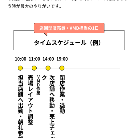
う時が最大のやりがいです。
巡回型販売員・VMD担当の1日
タイムスケジュール（例）
10:00
11:00
14:00
19:00
担当店舗へ出勤・朝礼参加
売場レイアウト調整
VMD作業
ク
次
店
舗
へ
移
動
・
売
上
チ
ェ
ッ
閉店作業・退勤