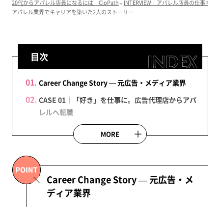
20代からアパレル店員になるには｜CloPath
»
INTERVIEW｜アパレル店員の仕事内容
アパレル業界でキャリアを築いた2人のストーリー
目次
Career Change Story — 元広告・メディア業界
CASE 01｜「好き」を仕事に。広告代理店からアパ
レルへ転職
広告の仕事で「伝える力」を磨いた1年半
MORE
VMDという「好きな仕事」への挑戦
Q&A：現場で感じた「VMDの楽しさ」
CASE 02｜他業界で磨いた「発信スキル」をアパレ
Career Change Story — 元広告・メ
ルへ還元
ディア業界
「挑戦させてくれる文化」を広めたい
FOCUS：再入社して見えた「会社の強み」