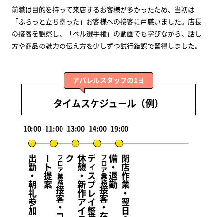
前職は目的を持って来店するお客様が多かったため、当初は
「ふらっと立ち寄った」お客様への接客に戸惑いました。店長
の接客を観察し、「ベル選手権」の動画でも学びながら、話し
方や商品の魅力の伝え方を少しずつ試行錯誤で習得しました。
アパレルスタッフの1日
タイムスケジュール（例）
10:00
11:00
13:00
14:00
19:00
出勤・朝礼参加・売場確認
ー
案
フロア業務
ク
休
憩
・
新
作
ア
イ
テ
ム
チ
ェ
ッ
デ
備
フロア業務
勤
閉
店
作
業
・
翌
日
の
売
場
準
備
・
退