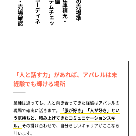
接
客
・
コ
ー
デ
ィ
ネ
ト
提
接
客
・
在
庫
補
充
・
ィ
ス
プ
レ
イ
整
「人と話す力」があれば、アパレルは未
経験でも輝ける場所
業種は違っても、人と向き合ってきた経験はアパレルの
現場で確実に活きます。
「服が好き」「人が好き」とい
う気持ちと、積み上げてきたコミュニケーションスキ
ル。
その掛け合わせで、自分らしいキャリアがここなら
叶います。