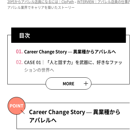
20代からアパレル店員になるには｜CloPath
»
INTERVIEW｜アパレル店員の仕事内容
アパレル業界でキャリアを築いたストーリー
目次
Career Change Story — 異業種からアパレルへ
CASE 01｜「人と話す力」を武器に、好きなファッ
ションの世界へ
さまざまな業界で磨いた「コミュニケーション
MORE
力」
「楽しそう！」という直感とスカウトがきっか
け
Career Change Story — 異業種から
服が好きになったきっかけと、この仕事への入
アパレルへ
り口
Q&A：現場で感じた「アパレルの楽しさ」