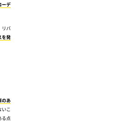
コーデ
、リバ
スを発
庫のあ
ないこ
ある点