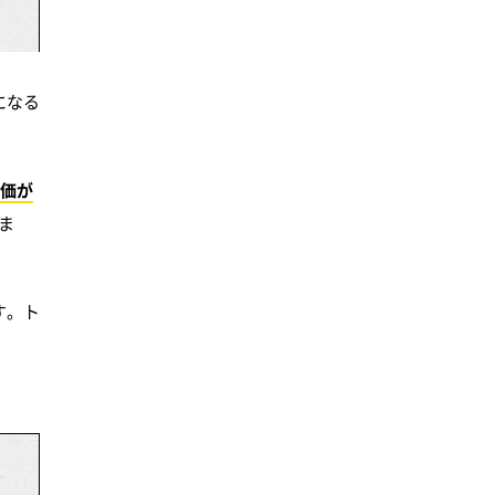
になる
定価が
ま
す。ト