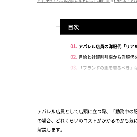
20代からアパレル店員になるには｜CloPath
»
CHECK！
目次
アパレル店員の洋服代「リア
月給と社販割引率から洋服代
「ブランドの服を着るべき」
アパレル店員の洋服代を抑え
購入アイテムとコーディネ
洋服を自腹で購入する際の
スタッフ同士の情報交換や
アパレル店員として店頭に立つ際、「勤務中の
の場合、どれくらいのコストがかかるのかも気
解説します。