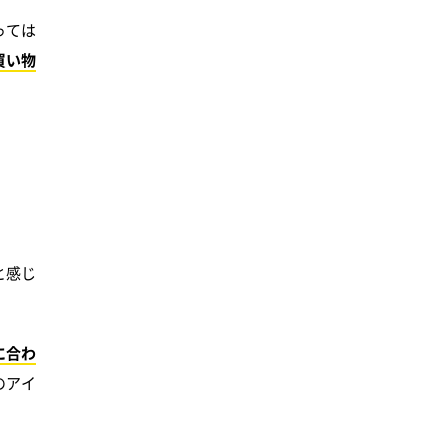
っては
買い物
と感じ
に合わ
のアイ