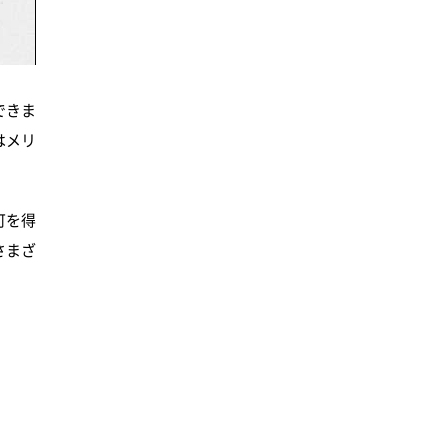
できま
はメリ
可を得
さまざ