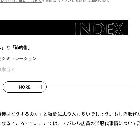
アパレル店員に向いている人
»
自腹なの？アパレル店員の洋服代事情
ル」と「節約術」
をシミュレーション
は本当？
るコツと注意点
MORE
ートの工夫で節約
注意点
アドバイスを活用
服装はどうするのか」と疑問に思う人も多いでしょう。もし洋服代
になるところです。ここでは、アパレル店員の洋服代事情について